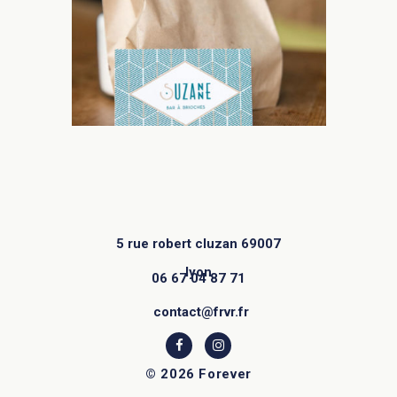
Animation réalisée dans notre studio
5 rue robert cluzan 69007
Logo et identité visuelle
lyon
06 67 04 87 71
contact@frvr.fr
© 2026 Forever