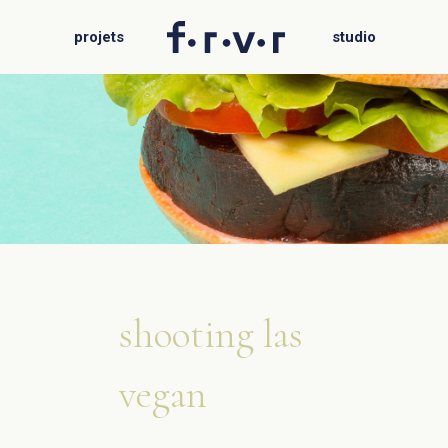
f.r.v.r
projets
studio
shooting las
vegan